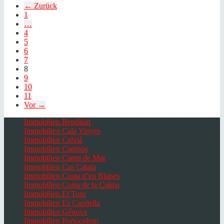
← Zurück
1
…
4
5
6
7
8
9
10
11
Vor →
Immobilien Bendinat
Immobilien Cala Vinyes
Immobilien Calvià
Immobilien Campos
Immobilien Camp de Mar
Immobilien Cas Catala
Immobilien Costa d’en Blanes
Immobilien Costa de la Calma
Immobilien El Toro
Immobilien Es Capdella
Immobilien Génova
Immobilien Portocolom