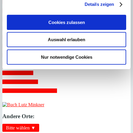
 Legal, illegal, Bestandschutz 
Details zeigen
 Mieten Wohn-Immobilien 
 Mieten Gewerbe-Immobilien 
Cookies zulassen
 Nießbrauch 
 Schenkung von Immobilien 
Auswahl erlauben
 Steuern 
 Unterverbriefung 
Nur notwendige Cookies
 Verträge 
 Vollmachten 
 Vorkaufsrecht 
 Zwangsversteigerungen 
Andere Orte:
Bitte wählen ▼