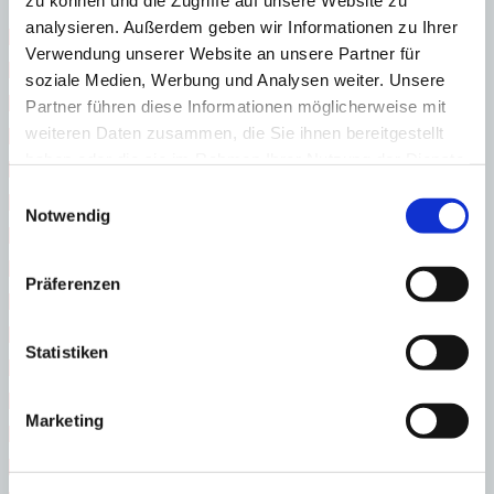
zu können und die Zugriffe auf unsere Website zu
analysieren. Außerdem geben wir Informationen zu Ihrer
 Bauen auf Mallorca 
Verwendung unserer Website an unsere Partner für
 Bewohnbarkeitsbescheinigung 
soziale Medien, Werbung und Analysen weiter. Unsere
 Decenal-Versicherung Neubau 
Partner führen diese Informationen möglicherweise mit
weiteren Daten zusammen, die Sie ihnen bereitgestellt
 Due Diligence 
haben oder die sie im Rahmen Ihrer Nutzung der Dienste
 Energiezertifikat 
gesammelt haben.
Einwilligungsauswahl
 EU-Erbrechtsverordnung 
Notwendig
 Golden Visa 
 Grundbuch 
Präferenzen
 Hypotheken Finanzierung 
 Immobilien S.L. 
Statistiken
 Kataster 
 Kauf in Bauphase 
Marketing
 Kauf durch Minderjährige 
 Kaufnebenkosten 