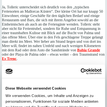
Ja, Tolleric unterscheidet sich deutlich von den „typischen
Ferienorten an Mallorcas Küsten“. Der kleine Ort hat nur knapp 50
Einwohner, einige Geschäfte für den täglichen Bedarf und einige
Restaurants und Bars, die sich mit ihrem Angebot sowohl an die
Einheimischen als auch an die Feriengäste wenden. Tolleric steht
aber nicht für Ferientrubel, sondern für Ruhe und Entspannung in
einer traumhaften Kulisse mit Blick auf die Bucht von Palma und
das offene Meer. Über eine in den Fels geschlagene Treppe gelangt
man direkt ins Meer. Wer lieber am Strand liegen und von dort ins
Meer will, findet im nahen Umfeld und nach wenigen Kilometern
mit dem Rad oder dem Auto die Sandstrände von
Bahia Grande
oder der Playa de Palma oder – etwas weiter – den Traumstrand von
Es Trenc
.
Für die Freunde des Golfsports ist auf kurzen Weg der 60 ha große
18-Loch-
Golfplatz
Maioris zu erreichen. Und bis zur
Gemeindehauptstadt mit dem beliebten
Wochenmarkt
oder bis zur
Metropole Palma de Mallorca sind es nur 10 – 15 Autominuten.
Kurzum: Wer die Ruhe sucht und dennoch die Nähe einer perfekten
Diese Webseite verwendet Cookies
Infrastruktur haben will, dem wird es in Tolleric gefallen. Vielleicht
werden auch Sie schon bald Eigentümer eines Hauses in Tolleric
Wir verwenden Cookies, um Inhalte und Anzeigen zu
sein.
personalisieren, Funktionen für soziale Medien anbieten
Themen im Ratgeber