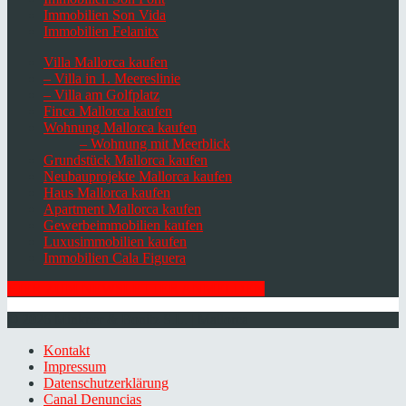
Immobilien Son Vida
Immobilien Felanitx
Villa Mallorca kaufen
– Villa in 1. Meereslinie
– Villa am Golfplatz
Finca Mallorca kaufen
Wohnung Mallorca kaufen
– Wohnung mit Meerblick
Grundstück Mallorca kaufen
Neubauprojekte Mallorca kaufen
Haus Mallorca kaufen
Apartment Mallorca kaufen
Gewerbeimmobilien kaufen
Luxusimmobilien kaufen
Immobilien Cala Figuera
HIER ZUM NEWSLETTER ANMELDEN
© 2026 Minkner & Bonitz S.L. | Mallorca
Kontakt
Impressum
Datenschutzerklärung
Canal Denuncias