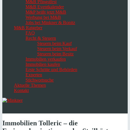
M&B Pfingstfest
M&B Eventkalender
M&P heißt jetzt M&B
Werbung bei M&B
Jobs bei Minkner & Bonitz
M&B Ratgeber
FAQ
Recht & Steuern
Steuern beim Kauf
Steuern beim Verkauf
Steuern beim Besitz
Immobilien verkaufen
Immobilien kaufen
Erste Schritte und Behörden
Experten
Stichwortsuche
Aktuelle Themen
Kontakt
Navigation
umschalten
Select
language
Immobilien Tolleric – die