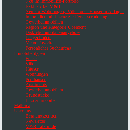
Neu im Immobilien-Portfolio
Exklusiv bei M&B
Neubau-Wohnungen, -Villen und -Häuser in Anlagen
Immobilien mit Lizenz zur Ferienvermietung
Gewerbeimmobilien
Region-und Kategorie-Übersicht
Diskrete Immobilienangebote
Langzeitmiete
Meine Favoriten
Persönlicher Suchauftrag
Immobilientypen
Fincas
Villen
Häuser
Wohnungen
Penthäuser
Apartments
Gewerbeimmobilien
Grundstücke
Luxusimmobilien
Mallorca
Über uns
Beratungszentren
Newsletter
M&B Talkrunde