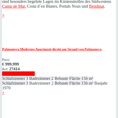
sind besonders begehrte Lagen im Küstenstreifen des Südwestens
Camp de Mar
, Costa d`en Blanes, Portals Nous und
Bendinat
.
×
Palmanova
Modernes Apartment direkt am Strand von Palmanova
:
Preis
€
999.999
:
27414
Ref
Immobilie anzeigen
Schlafzimmer
3
Badezimmer
2
Bebaute Fläche
156 m²
Schlafzimmer
3
Badezimmer
2
Bebaute Fläche
156 m²
Baujahr
1970
×