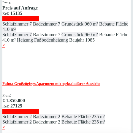
:
Preis
Preis auf Anfrage
:
15135
Ref
Immobilie anzeigen
Schlafzimmer
7
Badezimmer
7
Grundstück
960 m²
Bebaute Fläche
410 m²
Schlafzimmer
7
Badezimmer
7
Grundstück
960 m²
Bebaute Fläche
410 m²
Heizung
Fußbodenheizung
Baujahr
1985
×
Palma
Großzügiges Apartment mit spektakulärer Aussicht
:
Preis
€
1.850.000
:
27125
Ref
Immobilie anzeigen
Schlafzimmer
2
Badezimmer
2
Bebaute Fläche
235 m²
Schlafzimmer
2
Badezimmer
2
Bebaute Fläche
235 m²
×