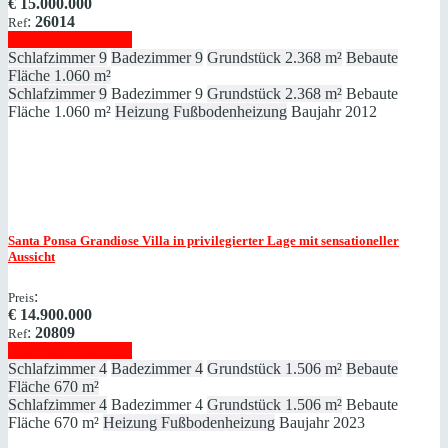
€
15.000.000
:
26014
Ref
Immobilie anzeigen
Schlafzimmer
9
Badezimmer
9
Grundstück
2.368 m²
Bebaute
Fläche
1.060 m²
Schlafzimmer
9
Badezimmer
9
Grundstück
2.368 m²
Bebaute
Fläche
1.060 m²
Heizung
Fußbodenheizung
Baujahr
2012
Santa Ponsa
Grandiose Villa in privilegierter Lage mit sensationeller
Aussicht
:
Preis
€
14.900.000
:
20809
Ref
Immobilie anzeigen
Schlafzimmer
4
Badezimmer
4
Grundstück
1.506 m²
Bebaute
Fläche
670 m²
Schlafzimmer
4
Badezimmer
4
Grundstück
1.506 m²
Bebaute
Fläche
670 m²
Heizung
Fußbodenheizung
Baujahr
2023