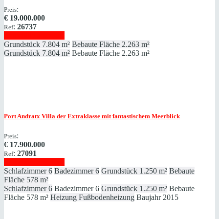
:
Preis
€
19.000.000
:
26737
Ref
Immobilie anzeigen
Grundstück
7.804 m²
Bebaute Fläche
2.263 m²
Grundstück
7.804 m²
Bebaute Fläche
2.263 m²
Port Andratx
Villa der Extraklasse mit fantastischem Meerblick
:
Preis
€
17.900.000
:
27091
Ref
Immobilie anzeigen
Schlafzimmer
6
Badezimmer
6
Grundstück
1.250 m²
Bebaute
Fläche
578 m²
Schlafzimmer
6
Badezimmer
6
Grundstück
1.250 m²
Bebaute
Fläche
578 m²
Heizung
Fußbodenheizung
Baujahr
2015