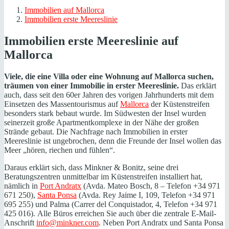
Immobilien auf Mallorca
Immobilien erste Meereslinie
Immobilien erste Meereslinie auf
Mallorca
Viele, die eine Villa oder eine Wohnung auf Mallorca suchen,
träumen von einer Immobilie in erster Meereslinie.
Das erklärt
auch, dass seit den 60er Jahren des vorigen Jahrhunderts mit dem
Einsetzen des Massentourismus auf
Mallorca
der Küstenstreifen
besonders stark bebaut wurde. Im Südwesten der Insel wurden
seinerzeit große Apartmentkomplexe in der Nähe der großen
Strände gebaut. Die Nachfrage nach Immobilien in erster
Meereslinie ist ungebrochen, denn die Freunde der Insel wollen das
Meer „hören, riechen und fühlen“.
Daraus erklärt sich, dass Minkner & Bonitz, seine drei
Beratungszentren unmittelbar im Küstenstreifen installiert hat,
nämlich in
Port Andratx
(Avda.
Mateo Bosch, 8 – Telefon +34 971
671 250),
Santa Ponsa
(Avda. Rey Jaime I, 109, Telefon +34 971
695 255) und Palma (Carrer del Conquistador, 4, Telefon +34 971
425 016).
Alle Büros erreichen Sie auch über die zentrale E-Mail-
Anschrift
info@minkner.com
. Neben Port Andratx und Santa Ponsa