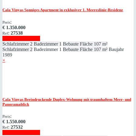
Cala Vinyas
Sonniges Apartment in exklusiver 1. Meereslinie-Residenz
:
Preis
€
1.350.000
:
27538
Ref
Immobilie anzeigen
Schlafzimmer
2
Badezimmer
1
Bebaute Fläche
107 m²
Schlafzimmer
2
Badezimmer
1
Bebaute Fläche
107 m²
Baujahr
1989
×
Cala Vinyas
Beeindruckende Duplex-Wohnung mit traumhaftem Meer- und
Panoramablick
:
Preis
€
1.550.000
:
27532
Ref
Immobilie anzeigen