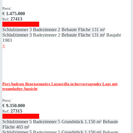
:
Preis
€
1.475.000
:
27413
Ref
Immobilie anzeigen
Schlafzimmer
3
Badezimmer
2
Bebaute Fläche
131 m²
Schlafzimmer
3
Badezimmer
2
Bebaute Fläche
131 m²
Baujahr
1983
×
Port Andratx
Repräsentative Luxusvilla in hervorragender Lage mit
traumhafter Aussicht
:
Preis
€
9.350.000
:
27315
Ref
Immobilie anzeigen
Schlafzimmer
5
Badezimmer
5
Grundstück
1.150 m²
Bebaute
Fläche
465 m²
Schlafzimmer
5
Badezimmer
5
Grundstück
1.150 m²
Bebaute