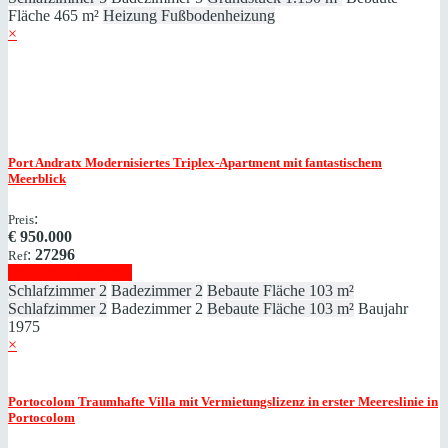
Fläche
465 m²
Heizung
Fußbodenheizung
×
Port Andratx
Modernisiertes Triplex-Apartment mit fantastischem
Meerblick
:
Preis
€
950.000
:
27296
Ref
Immobilie anzeigen
Schlafzimmer
2
Badezimmer
2
Bebaute Fläche
103 m²
Schlafzimmer
2
Badezimmer
2
Bebaute Fläche
103 m²
Baujahr
1975
×
Portocolom
Traumhafte Villa mit Vermietungslizenz in erster Meereslinie in
Portocolom