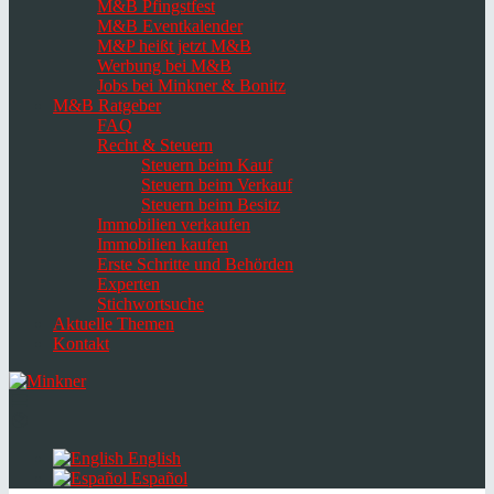
M&B Pfingstfest
M&B Eventkalender
M&P heißt jetzt M&B
Werbung bei M&B
Jobs bei Minkner & Bonitz
M&B Ratgeber
FAQ
Recht & Steuern
Steuern beim Kauf
Steuern beim Verkauf
Steuern beim Besitz
Immobilien verkaufen
Immobilien kaufen
Erste Schritte und Behörden
Experten
Stichwortsuche
Aktuelle Themen
Kontakt
Navigation
umschalten
Select
language
English
Español