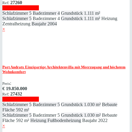
:
27260
Ref
Immobilie anzeigen
Schlafzimmer
5
Badezimmer
4
Grundstück
1.111 m²
Schlafzimmer
5
Badezimmer
4
Grundstück
1.111 m²
Heizung
Zentralheizung
Baujahr
2004
×
Port Andratx
Einzigartige Architektenvilla mit Meerzugang und höchstem
Wohnkomfort
:
Preis
€
19.850.000
:
27432
Ref
Immobilie anzeigen
Schlafzimmer
5
Badezimmer
5
Grundstück
1.030 m²
Bebaute
Fläche
592 m²
Schlafzimmer
5
Badezimmer
5
Grundstück
1.030 m²
Bebaute
Fläche
592 m²
Heizung
Fußbodenheizung
Baujahr
2022
×