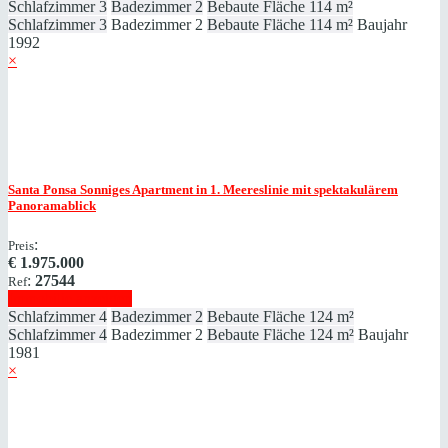
Schlafzimmer
3
Badezimmer
2
Bebaute Fläche
114 m²
Schlafzimmer
3
Badezimmer
2
Bebaute Fläche
114 m²
Baujahr
1992
×
Santa Ponsa
Sonniges Apartment in 1. Meereslinie mit spektakulärem
Panoramablick
:
Preis
€
1.975.000
:
27544
Ref
Immobilie anzeigen
Schlafzimmer
4
Badezimmer
2
Bebaute Fläche
124 m²
Schlafzimmer
4
Badezimmer
2
Bebaute Fläche
124 m²
Baujahr
1981
×