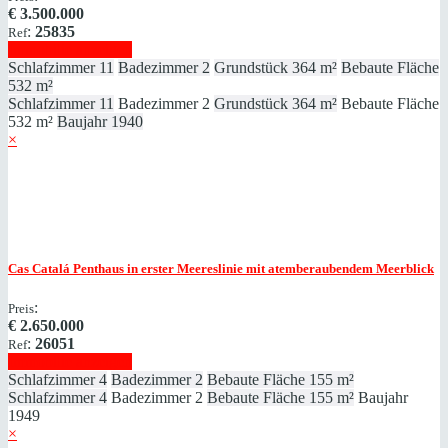
€
3.500.000
:
25835
Ref
Immobilie anzeigen
Schlafzimmer
11
Badezimmer
2
Grundstück
364 m²
Bebaute Fläche
532 m²
Schlafzimmer
11
Badezimmer
2
Grundstück
364 m²
Bebaute Fläche
532 m²
Baujahr
1940
×
Cas Catalá
Penthaus in erster Meereslinie mit atemberaubendem Meerblick
:
Preis
€
2.650.000
:
26051
Ref
Immobilie anzeigen
Schlafzimmer
4
Badezimmer
2
Bebaute Fläche
155 m²
Schlafzimmer
4
Badezimmer
2
Bebaute Fläche
155 m²
Baujahr
1949
×