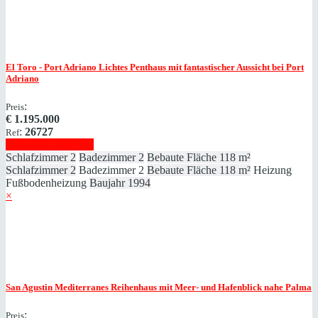
El Toro - Port Adriano
Lichtes Penthaus mit fantastischer Aussicht bei Port
Adriano
:
Preis
€
1.195.000
:
26727
Ref
Immobilie anzeigen
Schlafzimmer
2
Badezimmer
2
Bebaute Fläche
118 m²
Schlafzimmer
2
Badezimmer
2
Bebaute Fläche
118 m²
Heizung
Fußbodenheizung
Baujahr
1994
×
San Agustin
Mediterranes Reihenhaus mit Meer- und Hafenblick nahe Palma
:
Preis