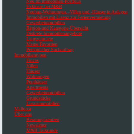
Neu im Immobilien-Portfolio
Exklusiv bei M&B
Neubau-Wohnungen, -Villen und -Häuser in Anlagen
Immobilien mit Lizenz zur Ferienvermietung
Gewerbeimmobilien
Region-und Kategorie-Übersicht
Diskrete Immobilienangebote
Langzeitmiete
Meine Favoriten
Persönlicher Suchauftrag
Immobilientypen
Fincas
Villen
Häuser
Wohnungen
Penthäuser
Apartments
Gewerbeimmobilien
Grundstücke
Luxusimmobilien
Mallorca
Über uns
Beratungszentren
Newsletter
M&B Talkrunde