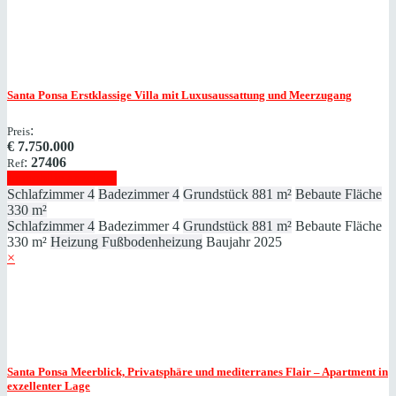
Santa Ponsa
Erstklassige Villa mit Luxusaussattung und Meerzugang
:
Preis
€
7.750.000
:
27406
Ref
Immobilie anzeigen
Schlafzimmer
4
Badezimmer
4
Grundstück
881 m²
Bebaute Fläche
330 m²
Schlafzimmer
4
Badezimmer
4
Grundstück
881 m²
Bebaute Fläche
330 m²
Heizung
Fußbodenheizung
Baujahr
2025
×
Santa Ponsa
Meerblick, Privatsphäre und mediterranes Flair – Apartment in
exzellenter Lage