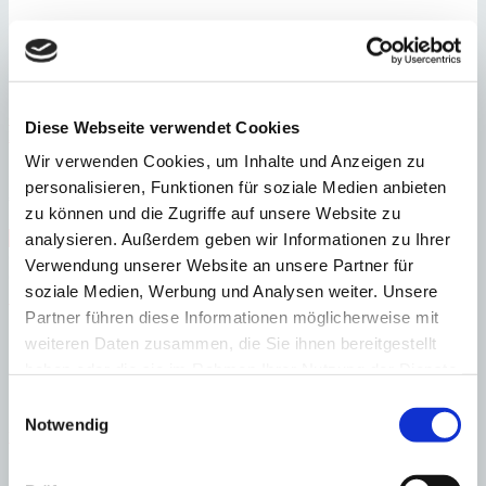
Camp de Mar
Einmaliges Grundstück mit genehmigtem Projekt in 1.
Diese Webseite verwendet Cookies
Meereslinie
Wir verwenden Cookies, um Inhalte und Anzeigen zu
:
Preis
personalisieren, Funktionen für soziale Medien anbieten
€
19.000.000
zu können und die Zugriffe auf unsere Website zu
:
26737
Ref
Immobilie anzeigen
analysieren. Außerdem geben wir Informationen zu Ihrer
Grundstück
7.804 m²
Bebaute Fläche
2.263 m²
Verwendung unserer Website an unsere Partner für
Grundstück
7.804 m²
Bebaute Fläche
2.263 m²
soziale Medien, Werbung und Analysen weiter. Unsere
×
Partner führen diese Informationen möglicherweise mit
weiteren Daten zusammen, die Sie ihnen bereitgestellt
haben oder die sie im Rahmen Ihrer Nutzung der Dienste
gesammelt haben.
Einwilligungsauswahl
Notwendig
Port Andratx
Cala Marmacén – Luxusvilla mit direktem Meerzugang
:
auf Anfrage
Preis