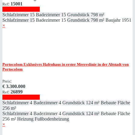
:
15001
Ref
Immobilie anzeigen
Schlafzimmer
15
Badezimmer
15
Grundstück
798 m²
Schlafzimmer
15
Badezimmer
15
Grundstück
798 m²
Baujahr
1951
×
Portocolom
Exklusives Hafenhaus in erster Meereslinie in der Altstadt von
Portocolom
:
Preis
€
3.300.000
:
26899
Ref
Immobilie anzeigen
Schlafzimmer
4
Badezimmer
4
Grundstück
124 m²
Bebaute Fläche
256 m²
Schlafzimmer
4
Badezimmer
4
Grundstück
124 m²
Bebaute Fläche
256 m²
Heizung
Fußbodenheizung
×