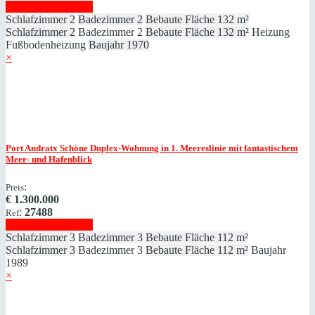
Immobilie anzeigen
Schlafzimmer
2
Badezimmer
2
Bebaute Fläche
132 m²
Schlafzimmer
2
Badezimmer
2
Bebaute Fläche
132 m²
Heizung
Fußbodenheizung
Baujahr
1970
×
Port Andratx
Schöne Duplex-Wohnung in 1. Meereslinie mit fantastischem
Meer- und Hafenblick
:
Preis
€
1.300.000
:
27488
Ref
Immobilie anzeigen
Schlafzimmer
3
Badezimmer
3
Bebaute Fläche
112 m²
Schlafzimmer
3
Badezimmer
3
Bebaute Fläche
112 m²
Baujahr
1989
×