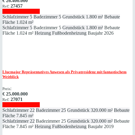
€
26.400.000
:
27457
Ref
Immobilie anzeigen
Schlafzimmer
5
Badezimmer
5
Grundstück
1.800 m²
Bebaute
Fläche
1.024 m²
Schlafzimmer
5
Badezimmer
5
Grundstück
1.800 m²
Bebaute
Fläche
1.024 m²
Heizung
Fußbodenheizung
Baujahr
2026
Llucmajor
Repräsentatives Anwesen als Privatresidenz mit fantastischem
Weitblick
:
Preis
€
25.000.000
:
27071
Ref
Immobilie anzeigen
Schlafzimmer
22
Badezimmer
25
Grundstück
320.000 m²
Bebaute
Fläche
7.845 m²
Schlafzimmer
22
Badezimmer
25
Grundstück
320.000 m²
Bebaute
Fläche
7.845 m²
Heizung
Fußbodenheizung
Baujahr
2019