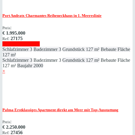
Port Andratx
Charmantes Reiheneckhaus in 1. Meereslinie
:
Preis
€
1.995.000
:
27175
Ref
Immobilie anzeigen
Schlafzimmer
3
Badezimmer
3
Grundstück
127 m²
Bebaute Fläche
127 m²
Schlafzimmer
3
Badezimmer
3
Grundstück
127 m²
Bebaute Fläche
127 m²
Baujahr
2000
×
Palma
Erstklassiges Apartment direkt am Meer mit Top-Ausstattung
:
Preis
€
2.250.000
:
27456
Ref