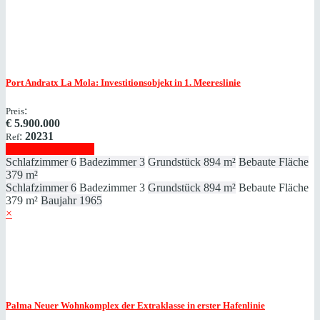
Port Andratx
La Mola: Investitionsobjekt in 1. Meereslinie
:
Preis
€
5.900.000
:
20231
Ref
Immobilie anzeigen
Schlafzimmer
6
Badezimmer
3
Grundstück
894 m²
Bebaute Fläche
379 m²
Schlafzimmer
6
Badezimmer
3
Grundstück
894 m²
Bebaute Fläche
379 m²
Baujahr
1965
×
Palma
Neuer Wohnkomplex der Extraklasse in erster Hafenlinie