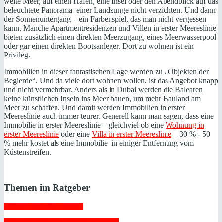
weite Meer, auf einen Hafen, eine Insel oder den Abendblick auf das
beleuchtete Panorama einer Landzunge nicht verzichten. Und dann
der Sonnenuntergang – ein Farbenspiel, das man nicht vergessen
kann. Manche Apartmentresidenzen und Villen in erster Meereslinie
bieten zusätzlich einen direkten Meerzugang, eines Meerwasserpool
oder gar einen direkten Bootsanleger. Dort zu wohnen ist ein
Privileg.
Immobilien in dieser fantastischen Lage werden zu „Objekten der
Begierde“. Und da viele dort wohnen wollen, ist das Angebot knapp
und nicht vermehrbar. Anders als in Dubai werden die Balearen
keine künstlichen Inseln ins Meer bauen, um mehr Bauland am
Meer zu schaffen. Und damit werden Immobilien in erster
Meereslinie auch immer teurer. Generell kann man sagen, dass eine
Immobilie in erster Meereslinie – gleichviel ob eine
Wohnung in
erster Meereslinie
oder eine
Villa in erster Meereslinie
– 30 % - 50
% mehr kostet als eine Immobilie in einiger Entfernung vom
Küstenstreifen.
Themen im Ratgeber
 Bauen auf Mallorca 
 Bewohnbarkeitsbescheinigung 