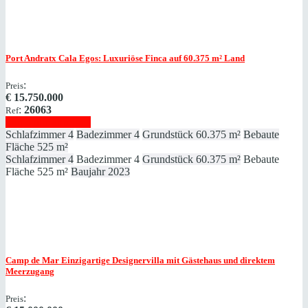
Port Andratx
Cala Egos: Luxuriöse Finca auf 60.375 ​​​​​​​m² Land
:
Preis
€
15.750.000
:
26063
Ref
Immobilie anzeigen
Schlafzimmer
4
Badezimmer
4
Grundstück
60.375 m²
Bebaute
Fläche
525 m²
Schlafzimmer
4
Badezimmer
4
Grundstück
60.375 m²
Bebaute
Fläche
525 m²
Baujahr
2023
Camp de Mar
Einzigartige Designervilla mit Gästehaus und direktem
Meerzugang
:
Preis