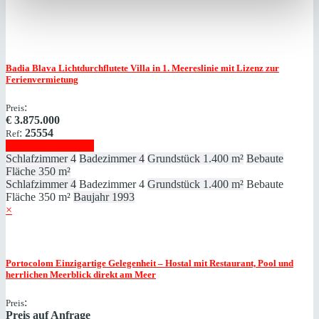
Badia Blava
Lichtdurchflutete Villa in 1. Meereslinie mit Lizenz zur
Ferienvermietung
:
Preis
€
3.875.000
:
25554
Ref
Immobilie anzeigen
Schlafzimmer
4
Badezimmer
4
Grundstück
1.400 m²
Bebaute
Fläche
350 m²
Schlafzimmer
4
Badezimmer
4
Grundstück
1.400 m²
Bebaute
Fläche
350 m²
Baujahr
1993
×
Portocolom
Einzigartige Gelegenheit – Hostal mit Restaurant, Pool und
herrlichen Meerblick direkt am Meer
:
Preis
Preis auf Anfrage