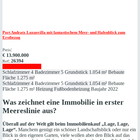
Port Andratx
Luxusvilla mit fantastischem Meer- und Hafenblick zum
Erstbezug
:
Preis
€
13.900.000
:
26394
Ref
Immobilie anzeigen
Schlafzimmer
4
Badezimmer
5
Grundstück
1.054 m²
Bebaute
Fläche
1.275 m²
Schlafzimmer
4
Badezimmer
5
Grundstück
1.054 m²
Bebaute
Fläche
1.275 m²
Heizung
Fußbodenheizung
Baujahr
2022
Was zeichnet eine Immobilie in erster
Meereslinie aus?
Überall auf der Welt gilt beim Immobilienkauf „Lage, Lage,
Lage“.
Manchem genügt ein schöner Landschaftsblick oder nur ein
Blick in den eigenen Garten, viele wollen aber den Blick auf das