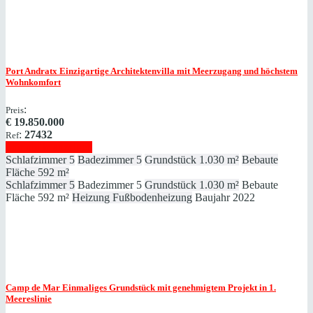
Port Andratx
Einzigartige Architektenvilla mit Meerzugang und höchstem
Wohnkomfort
:
Preis
€
19.850.000
:
27432
Ref
Immobilie anzeigen
Schlafzimmer
5
Badezimmer
5
Grundstück
1.030 m²
Bebaute
Fläche
592 m²
Schlafzimmer
5
Badezimmer
5
Grundstück
1.030 m²
Bebaute
Fläche
592 m²
Heizung
Fußbodenheizung
Baujahr
2022
Camp de Mar
Einmaliges Grundstück mit genehmigtem Projekt in 1.
Meereslinie