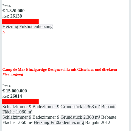
:
Preis
€
1.320.000
:
26138
Ref
Immobilie anzeigen
Heizung
Fußbodenheizung
×
Camp de Mar
Einzigartige Designervilla mit Gästehaus und direktem
Meerzugang
:
Preis
€
15.000.000
:
26014
Ref
Immobilie anzeigen
Schlafzimmer
9
Badezimmer
9
Grundstück
2.368 m²
Bebaute
Fläche
1.060 m²
Schlafzimmer
9
Badezimmer
9
Grundstück
2.368 m²
Bebaute
Fläche
1.060 m²
Heizung
Fußbodenheizung
Baujahr
2012