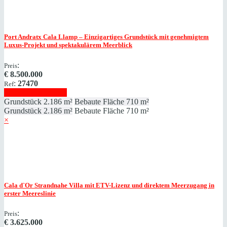
Port Andratx
Cala Llamp – Einzigartiges Grundstück mit genehmigtem
Luxus-Projekt und spektakulärem Meerblick
:
Preis
€
8.500.000
:
27470
Ref
Immobilie anzeigen
Grundstück
2.186 m²
Bebaute Fläche
710 m²
Grundstück
2.186 m²
Bebaute Fläche
710 m²
×
Cala d`Or
Strandnahe Villa mit ETV-Lizenz und direktem Meerzugang in
erster Meereslinie
:
Preis
€
3.625.000