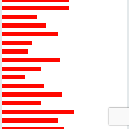
 Decenal-Versicherung Neubau 
 Due Diligence 
 Energiezertifikat 
 EU-Erbrechtsverordnung 
 Golden Visa 
 Grundbuch 
 Hypotheken Finanzierung 
 Immobilien S.L. 
 Kataster 
 Kauf in Bauphase 
 Kauf durch Minderjährige 
 Kaufnebenkosten 
 Legal, illegal, Bestandschutz 
 Mieten Wohn-Immobilien 